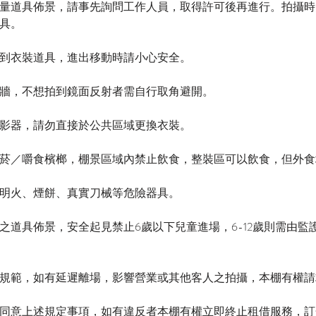
量道具佈景，請事先詢問工作人員，取得許可後再進行。拍攝時
具。
到衣裝道具，進出移動時請小心安全。
牆，不想拍到鏡面反射者需自行取角避開。
影器，請勿直接於公共區域更換衣裝。
菸／嚼食檳榔，棚景區域內禁止飲食，整裝區可以飲食，但外食
明火、煙餅、真實刀械等危險器具。
之道具佈景，安全起見禁止6歲以下兒童進場，6-12歲則需由監
規範，如有延遲離場，影響營業或其他客人之拍攝，本棚有權請
同意上述規定事項，如有違反者本棚有權​立即終止租借​服務，