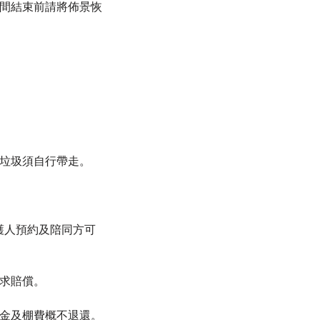
間結束前請將佈景恢
垃圾須自行帶走。
護人預約及陪同方可
求賠償。
訂金及棚費概不退還。