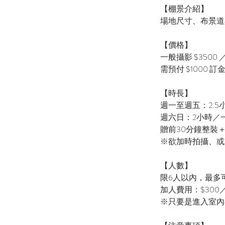
【棚景介紹】
場地尺寸、布景道具等，預
【價格】
一般攝影 $3500 
需預付 $1000 訂
【時長】
​週一至週五：2.
週六日：2小時／
贈前30分鐘整裝
※欲加時拍攝、或
【人數】
限6人以內，最多
加人費用：$300
※只要是進入室內