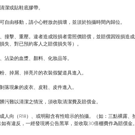
須事先清潔或貼鞋底膠帶。
骨可自由移動，請小心輕放勿損壞，並須於拍攝時間內歸位。​
、撞擊、重壓。違者造成毀損者需照價賠償，並賠償因毀損造成
損失、對已預約客人之賠償損失等）。
、沾染的血漿、顏料、化妝品等。
粉、掉屑、掉亮片的衣裝假髮道具進入。
剝落現象的皮衣、皮鞋、皮件進入。
髒污難以清潔之情況，須收取清潔費及賠償金。
成人向（R18）、或明顯含有性暗示的拍攝。（如：三點裸露、
)如有違反，一經發現將公告黑單，並收取30倍棚費作為賠償金