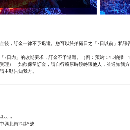
金後，訂金一律不予退還。您可以於拍攝日之「7日以前」私訊
7日內」的改期要求，訂金不予退還。（例：預約10/10拍攝，1
受理），如欲保留訂金，請自行將原時段轉讓他人，並通知我方
請主動告知我方。
il.com
中興北街19巷5號