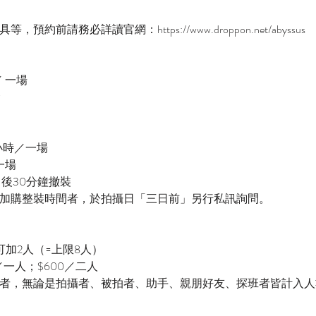
約前請務必詳讀官網：https://www.droppon.net/abyssus
／ 一場
金
5小時／一場
一場
＋後30分鐘撤裝
加購整裝時間者，於拍攝日「三日前」另行私訊詢問。
可加2人（=上限8人）
／一人；$600／二人
者，無論是拍攝者、被拍者、助手、親朋好友、探班者皆計入人