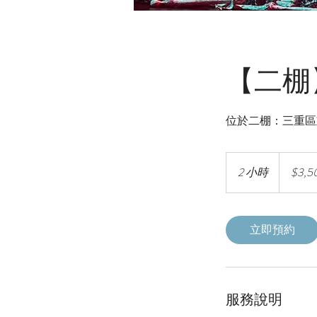
【二棚
位於二棚：三重區重
3,500
新
2 小時
2
$3,5
台
小
幣
時
立即預約
服務說明