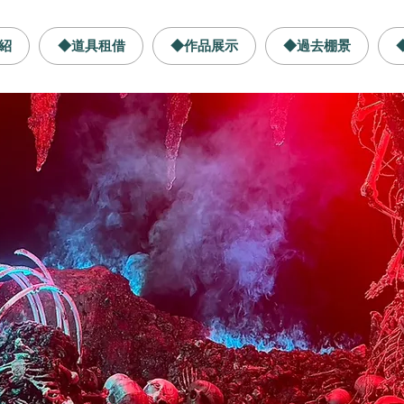
紹
◆道具租借
◆作品展示
◆過去棚景