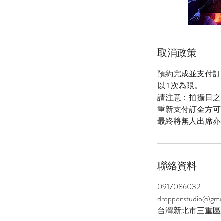
取消政策
預約完成並支付訂
以 1 次為限。
請注意：拍攝日之「
重新支付訂金方可
最終將無人出席亦
聯絡資料
0917086032
dropponstudio@gma
台灣新北市三重區