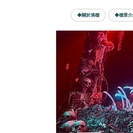
◆關於滴棚
◆棚景介