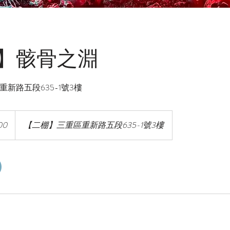
】骸骨之淵
新路五段635-1號3樓
00
【二棚】三重區重新路五段635-1號3樓