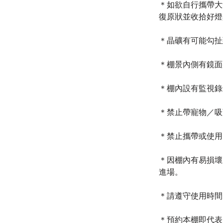
＊如欲自行攜帶大
復原狀並收拾好燈
＊晶礦有可能勾扯
＊棚景內側有鏡面
＊棚內設有監視錄
＊禁止帶寵物／吸
＊禁止攜帶或使用
＊因棚內有易損壞
進場。
＊請遵守使用時間
＊預約本棚即代表