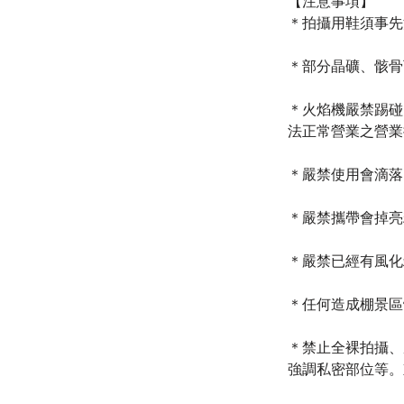
【注意事項】
​​​​＊拍攝用鞋
​＊部分晶礦、骸
＊火焰機嚴禁踢碰
法正常營業之營業
＊嚴禁使用會滴落
＊嚴禁攜帶會掉亮
＊嚴禁已經有風化
＊任何造成棚景區
＊禁止全裸拍攝、
強調私密部位等。